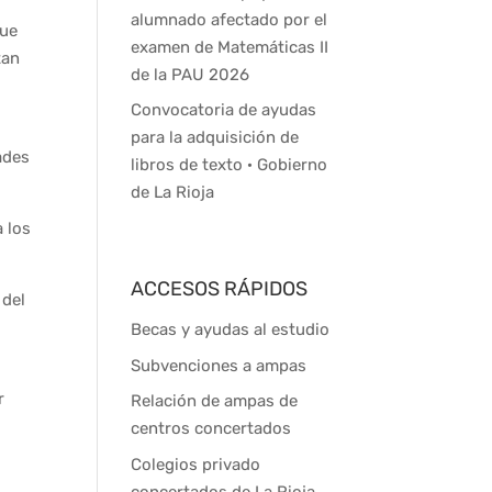
alumnado afectado por el
que
examen de Matemáticas II
tan
de la PAU 2026
Convocatoria de ayudas
para la adquisición de
ades
libros de texto · Gobierno
de La Rioja
 los
ACCESOS RÁPIDOS
 del
Becas y ayudas al estudio
Subvenciones a ampas
r
Relación de ampas de
centros concertados
Colegios privado
concertados de La Rioja