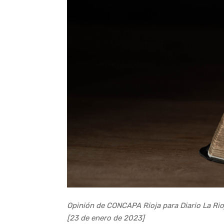
Opinión de CONCAPA Rioja para Diario La Rioj
[23 de enero de 2023]