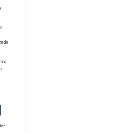
a
n,
cada
tre
a
der