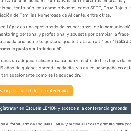
l desarrollo de acciones formativas con diferentes empresas y
nismo, tanto públicos como privados, como SEPE, Cruz Roja o l
iación de Familias Numerosas de Alicante, entre otras.
en López es una apasionada de las personas, de la comunicació
mentoring personal y profesional y apuesta por cambiar la frase
a a cada uno como te gustaría que te tratasen a ti” por “
Trata a 
como le gusta ser tratado a él
”.
iana, de adopción alicantina, casada y madre de tres hijos de en
 15 años de quienes aprende cada día, y a quien acompaña en est
a tan apasionante como es la educación.
scarga el cartel de la conferencia
gístrate* en Escuela LEMON y accede a la conferencia grabada
ena el formulario de Escuela LEMON y recibe el acceso gratuito para po