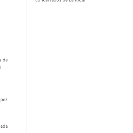
s de
s
ópez
rada