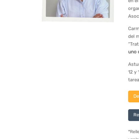
en e
orga
Asoc
Carm
del 
“Trat
uno 
Astur
12 y
tare
De
Re
*Rell