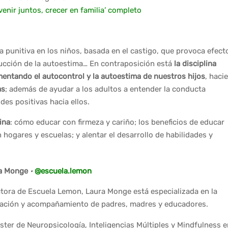
venir juntos, crecer en familia’ completo
a punitiva en los niños, basada en el castigo, que provoca efect
ucción de la autoestima… En contraposición está
la disciplina
entando el autocontrol y la autoestima de nuestros hijos
, haci
as
; además de ayudar a los adultos a entender la conducta
es positivas hacia ellos.
ina
: cómo educar con firmeza y cariño; los beneficios de educar
hogares y escuelas; y alentar el desarrollo de habilidades y
a Monge
·
@escuela.lemon
ctora de Escuela Lemon, Laura Monge está especializada en la
ación y acompañamiento de padres, madres y educadores.
ster de Neuropsicología, Inteligencias Múltiples y Mindfulness e