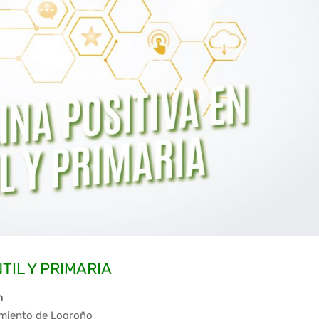
NTIL Y PRIMARIA
h
amiento de Logroño