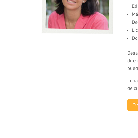
Ed
Má
Bac
Li
Do
Desa
dife
pued
Impa
de ci
De